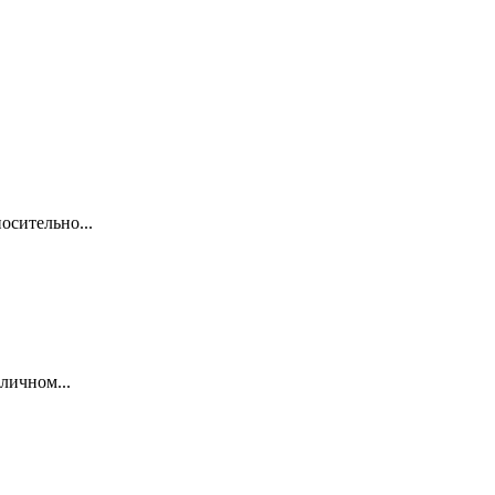
осительно...
личном...