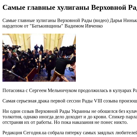
Самые главные хулиганы Верховной Ра
Самые главные хулиганы Верховной Рады (видео) Дарья Ниньк
нардепом от "Батькивщины" Вадимом Ивченко
Потасовка с Сергеем Мельничуком продолжилась в кулуарах Ра
Самая серьезная драка первой сессии Рады VIII созыва прои
Ни один созыв Верховной Рады Украины не обошелся без кулачн
толкотня, однако иногда дело доходит и до крови. Спикер пар
отстраняя их от работы. Но пока наказания не понес никто.
Редакция Сегодня.ua собрала пятерку самых заядлых любителе