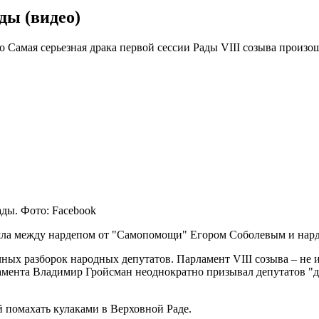
ды (видео)
о Самая серьезная драка первой сессии Рады VIII созыва прои
ды. Фото: Facebook
зошла между нардепом от "Самопомощи" Егором Соболевым и на
ых разборок народных депутатов. Парламент VIII созыва – не и
ламента Владимир Гройсман неоднократно призывал депутатов "де
й помахать кулаками в Верховной Раде.