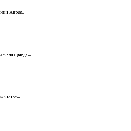
ии Airbus...
ьская правда...
 статье...