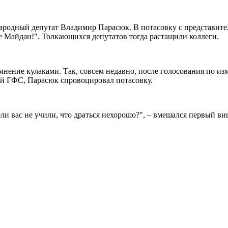
народный депутат Владимир Парасюк. В потасовку с представите
не Майдан!". Толкающихся депутатов тогда растащили коллеги.
 мнение кулаками. Так, совсем недавно, после голосования по и
ой ГФС, Парасюк спровоцировал потасовку.
ли вас не учили, что драться нехорошо?", – вмешался первый в